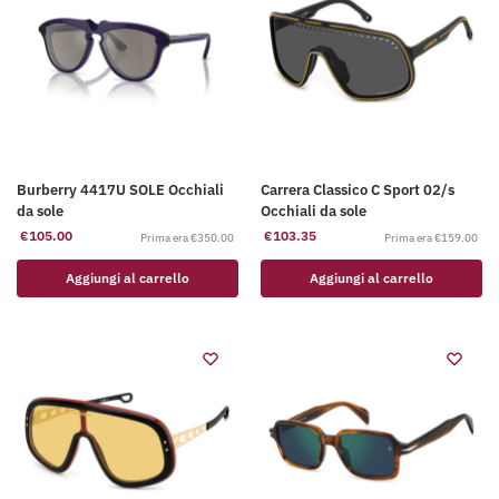
Burberry 4417U SOLE Occhiali
Carrera Classico C Sport 02/s
da sole
Occhiali da sole
€
105.00
€
103.35
€
350.00
€
159.00
Aggiungi al carrello
Aggiungi al carrello