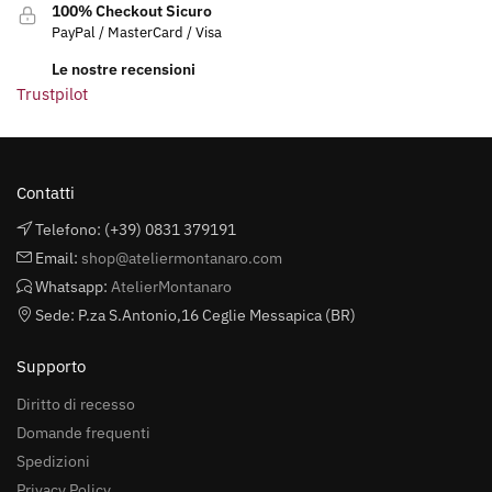
100% Checkout Sicuro
PayPal / MasterCard / Visa
Le nostre recensioni
Trustpilot
Contatti
Telefono: (+39) 0831 379191
Email:
shop@ateliermontanaro.com
Whatsapp:
AtelierMontanaro
Sede: P.za S.Antonio,16 Ceglie Messapica (BR)
Supporto
Diritto di recesso
Domande frequenti
Spedizioni
Privacy Policy