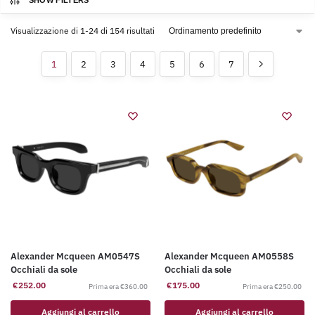
SHOW FILTERS
Visualizzazione di 1-24 di 154 risultati
1
2
3
4
5
6
7
Alexander Mcqueen AM0547S
Alexander Mcqueen AM0558S
Occhiali da sole
Occhiali da sole
€
252.00
€
175.00
€
360.00
€
250.00
Aggiungi al carrello
Aggiungi al carrello