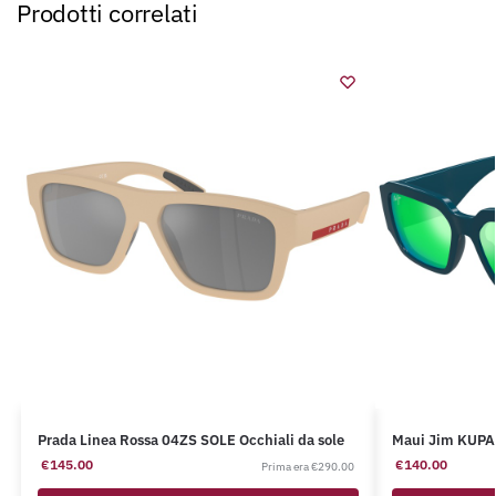
Prodotti correlati
Prada Linea Rossa 04ZS SOLE Occhiali da sole
Maui Jim KUPA
€
145.00
€
140.00
€
290.00