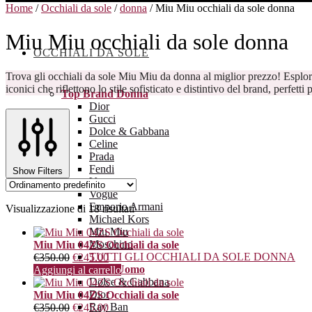
Home
/
Occhiali da sole
/
donna
/
Miu Miu occhiali da sole donna
Miu Miu occhiali da sole donna
OCCHIALI DA SOLE
Trova gli occhiali da sole Miu Miu da donna al miglior prezzo! Esplora la collezione che combina l’eleganza giocosa con un design innovativo. Scopri modelli
iconici che riflettono lo stile sofisticato e distintivo del brand, perfet
Top Brand Donna
Dior
Gucci
Dolce & Gabbana
Celine
Prada
Fendi
Show Filters
Versace
Vogue
Emporio Armani
Visualizzazione di 18 risultati
Michael Kors
Miu Miu
Moschino
Miu Miu 04ZS Occhiali da sole
TUTTI GLI OCCHIALI DA SOLE DONNA
€
350.00
€
245.00
Top Brand Uomo
Aggiungi al carrello
Dolce & Gabbana
Dior
Miu Miu 04ZS Occhiali da sole
Ray Ban
€
350.00
€
245.00