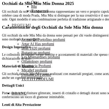
Oro
Occhiali da Sole Miu Miu Donna 2025
Blu
Trasparenti
Gli occhiali da sole Miu Miu da donna rappresentano un vero e proprio capolavoro di eleganza, audacia e innovazione. Lanciati da Miuccia Prada come una linea secondaria della
celebre casa di moda Prada, Miu Miu si distingue per la sua creatività e il suo s
sole. Ogni modello è una combinazione perfetta di tradizione artigianale e des
PROFUMI
Caratteristiche degli Occhiali da Sole Miu Miu donna
Gli occhiali da sole Miu Miu da donna sono pensati per chi vuole distinguersi e non teme di sperimentare con il proprio look. Gli elementi che caratterizzano questi accessori
Acqua Di Portofino profumi
sono molteplici e variegati:
Attar Al Has profumi
Design Innovativo
Bois 1920 profumi
Botanicae profumi
Le collezioni includono forme insolite e accostamenti di materiali che spesso sfidano le convenzioni. Dalle montature oversize a quelle geometriche, ogni modello è una
Les Mignardises profumi
dichiarazione di stile.
Olfattology profumi
Marcoccia Profumi
Materiali di Qualità
Micallef profumi
Gli occhiali da sole Miu Miu sono realizzati con materiali pregiati, come acetato e metalli di alta qualità. Questi materiali non solo garantiscono durata e resistenza, ma offrono
Profumi Di Firenze
anche un comfort eccezionale.
TUTTI I PROFUMI
Dettagli Unici
BRAND
Pietre decorative, finiture glitterate, inserti di cristallo e dettagli dorati sono solo alcune delle caratteristiche distintive degli occhiali da sole Miu Miu. Questi elementi
conferiscono un tocco di glamour inimitabile.
Lenti di Alta Prestazione