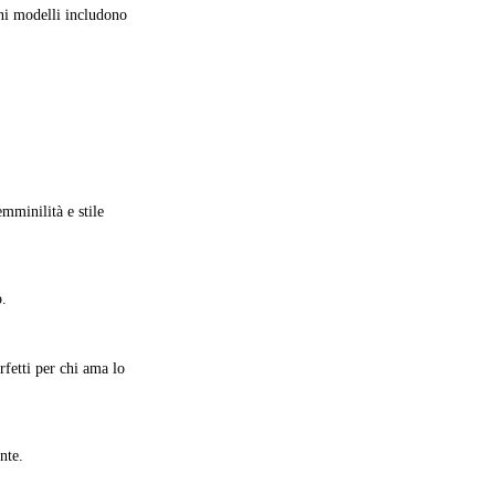
mminilità e stile
o.
fetti per chi ama lo
nte.