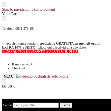
Skip to navigation
Skip to content
Your Cart
Telefono
0831 379 191
✨ Acquisti senza pensieri:
spedizione GRATUITA su tutti gli ordini!
EXTRA 10% SUBITO!
Clicca qui e iscriviti alla newsletter
FINO AL 70% DI SCONTO SU TUTTO IL SITO
Il mio account
Checkout
MENU
€
0.00
0
HOME
Cerca:
Cerca