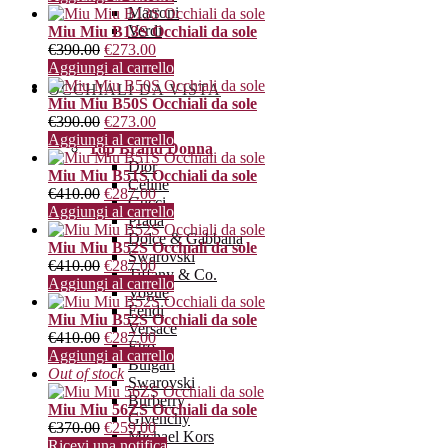
Marroni
Verdi
Miu Miu B13S Occhiali da sole
€
390.00
€
273.00
Aggiungi al carrello
OCCHIALI DA VISTA
Miu Miu B50S Occhiali da sole
€
390.00
€
273.00
Aggiungi al carrello
Top Brand Donna
Dior
Miu Miu B51S Occhiali da sole
Celine
€
410.00
€
287.00
Gucci
Aggiungi al carrello
Prada
Dolce & Gabbana
Miu Miu B52S Occhiali da sole
Swarovski
€
410.00
€
287.00
Tiffany & Co.
Aggiungi al carrello
Vogue
Fendi
Miu Miu B52S Occhiali da sole
Versace
€
410.00
€
287.00
Etro
Aggiungi al carrello
Bulgari
Out of stock
Swarovski
Burberry
Miu Miu 56ZS Occhiali da sole
Givenchy
€
370.00
€
259.00
Michael Kors
Ricevi una notifica