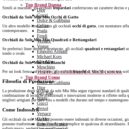
Top Brand Donna
Simili ai maculati, gli occhiali
leopardati
conferiscono un carattere deciso e g
Dior
Gucci
Occhiali da Sole Miu Miu Occhi di Gatto
Dolce & Gabbana
Celine
Un altro modello iconico sono gli occhiali
occhi di gatto
, con montature affu
Prada
contemporaneo.
Fendi
Occhiali da Sole Miu Miu Quadrati e Rettangolari
Versace
Vogue
Se preferisci linee decise e strutturate, gli occhiali
quadrati e rettangolari
so
Emporio Armani
tondo o ovale.
Michael Kors
Miu Miu
Occhiali da Sole Miu Miu Bianchi
Moschino
Per un look fresco ed elegante, gli occhiali
bianchi
di Miu Miu sono una scelta
TUTTI GLI OCCHIALI DA SOLE DONNA
Top Brand Uomo
Filosofia di Produzione
Dolce & Gabbana
Dior
La produzione degli occhiali da sole Miu Miu segue rigorosi standard di qualità, assicurando che ogni pezzo sia realizzato con precisione artigianale e attenzione ai dettagli. La
Ray Ban
combinazione di tecniche tradizionali e innovazioni moderne si riflette nella q
Prada
migliori artigiani per dare vita a modelli che durano nel tempo e mantengono i
Gucci
Persol
Come Indossarli
Versace
Oakley
Gli occhiali da sole Miu Miu possono essere indossati in diverse occasioni, grazie alla loro versatilità e al loro design accattivante. Perfetti per un look da giorno chic e casual,
Emporio Armani
possono trasformare anche l’outfit più semplice in qualcosa di straordinario. P
sofisticatezza, perfetti per eventi speciali.