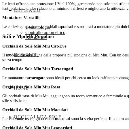
Le lenti offrono una protezione UV al 100%, garantendo non solo uno stile impeccabile, ma anche la protezione necessaria contro i raggi solari nocivi. Alcuni modelli includono
lenti polarizzate, che riducono al minimo i riflessi e migliorano la nitidezza v
CHI SIAMO
Montature Versatili
Le collezioni spaziano da occhiali squadrati e strutturati a montature più dolci
Contattologia
Controllo optometrico
Stili e Modelli Popolari
Laboratorio
Occhiali da Sole Miu Miu Cat-Eye
CONTATTI
Il modello
cat-eye
è una delle proposte più iconiche di Miu Miu. Con un design
senza tempo.
Occhiali da Sole Miu Miu Tartarugati
Le montature
tartarugate
sono ideali per chi cerca un look raffinato e vintag
Occhiali da Sole Miu Miu Rosa
HOME
Gli occhiali
rosa
di Miu Miu aggiungono un tocco romantico e femminile a quals
stile sofisticato.
Occhiali da Sole Miu Miu Maculati
OCCHIALI DA SOLE
Per chi vuole osare, gli occhiali
maculati
sono la scelta perfetta. Il pattern 
Occhiali da Sole Miu Miu Leopardati