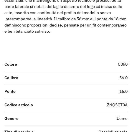
essenziali, che mantengono un aspetto tecnico e preciso. Sulla
parte laterale si nota il dettaglio discreto del logo cd inciso sulle
aste, inserito con continuità nel profilo del modello senza
interromperne la linearità. Il calibro da 56 mm e il ponte da 16 mm
definiscono proporzioni decise, pensate per un fit contemporaneo
e ben bilanciato sul viso.
Colore
c0h0
Calibro
56.0
Ponte
16.0
Codice articolo
ZNQ5GT0A
Genere
uomo