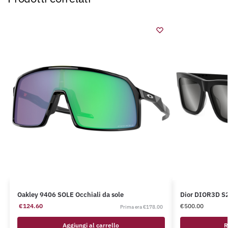
Oakley 9406 SOLE Occhiali da sole
Dior DIOR3D S2
€
124.60
€
500.00
€
178.00
Aggiungi al carrello