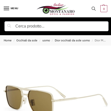
MENU
0
Cerca
Home
Occhiali da sole
uomo
Dior occhiali da sole uomo
Dior Man DIORBLACKSUIT S17U Occhiali da sole
/
/
/
/