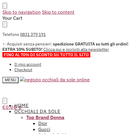
Skip to navigation
Skip to content
Your Cart
Telefono
0831 379 191
✨ Acquisti senza pensieri:
spedizione GRATUITA su tutti gli ordini!
EXTRA 10% SUBITO!
Clicca qui e iscriviti alla newsletter
FINO AL 70% DI SCONTO SU TUTTO IL SITO
Il mio account
Checkout
MENU
HOME
€
0.00
0
OCCHIALI DA SOLE
Top Brand Donna
Dior
Gucci