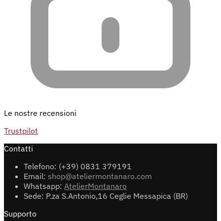
Le nostre recensioni
Trustpilot
Contatti
Telefono: (+39) 0831 379191
Email:
shop@ateliermontanaro.com
Whatsapp:
AtelierMontanaro
Sede: P.za S.Antonio,16 Ceglie Messapica (BR)
Supporto