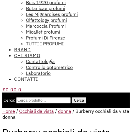
Bois 1920 profumi
Botanicae profumi
Les Mignardises profumi
Olfattology profumi
Marcoccia Profumi
Micallef profumi
Profumi Di Firenze
TUTTI I PROFUMI
BRAND
CHI SIAMO
Contattologia
Controllo optometrico
Laboratorio
CONTATTI
€
0.00
0
Cerca:
Cerca
Home
/
Occhiali da vista
/
donna
/
Burberry occhiali da vista
donna