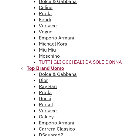
Dolce & Gabbana
Celine
Prada
Fendi
Versace
Vogue
Emporio Armani
Michael Kors
Miu Miu
Moschino
TUTTI GLI OCCHIALI DA SOLE DONNA
Top Brand Uomo
Dolce & Gabbana
Dior
Ray Ban
Prada
Gucci
Persol
Versace
Oakley
Emporio Armani
Carrera Classico
DSquared2