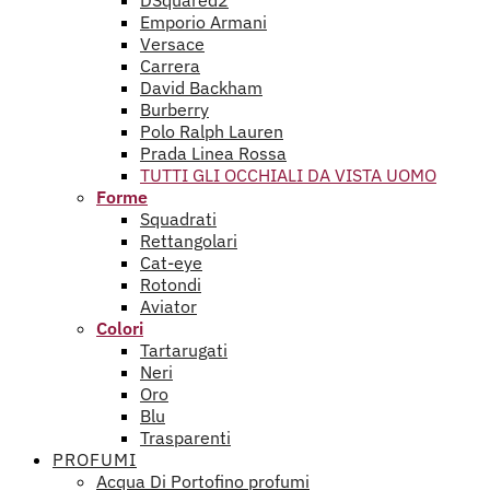
DSquared2
Emporio Armani
Versace
Carrera
David Backham
Burberry
Polo Ralph Lauren
Prada Linea Rossa
TUTTI GLI OCCHIALI DA VISTA UOMO
Forme
Squadrati
Rettangolari
Cat-eye
Rotondi
Aviator
Colori
Tartarugati
Neri
Oro
Blu
Trasparenti
PROFUMI
Acqua Di Portofino profumi