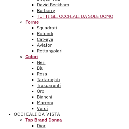
David Beckham
Burberry
TUTTI GLI OCCHIALI DA SOLE UOMO
Forme
Squadrati
Rotondi
Cat-eye
Aviator
Rettangolari
Colori
Neri
Blu
Rosa
Tartarugati
Trasparenti
Oro
Bianchi
Marroni
Verdi
OCCHIALI DA VISTA
Top Brand Donna
Dior