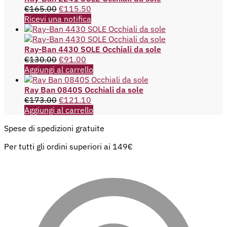
€
165.00
€
115.50
Ricevi una notifica
Ray-Ban 4430 SOLE Occhiali da sole
€
130.00
€
91.00
Aggiungi al carrello
Ray Ban 0840S Occhiali da sole
€
173.00
€
121.10
Aggiungi al carrello
Spese di spedizioni gratuite
Per tutti gli ordini superiori ai 149€