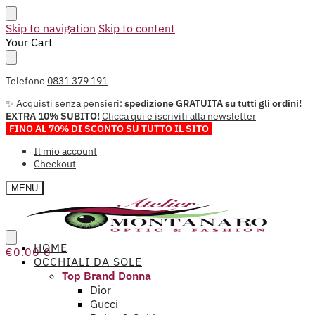
Skip to navigation
Skip to content
Your Cart
Telefono
0831 379 191
✨ Acquisti senza pensieri:
spedizione GRATUITA su tutti gli ordini!
EXTRA 10% SUBITO!
Clicca qui e iscriviti alla newsletter
FINO AL 70% DI SCONTO SU TUTTO IL SITO
Il mio account
Checkout
MENU
HOME
€
0.00
0
OCCHIALI DA SOLE
Top Brand Donna
Dior
Gucci