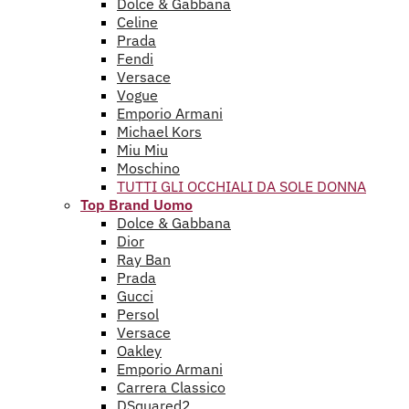
Dolce & Gabbana
Celine
Prada
Fendi
Versace
Vogue
Emporio Armani
Michael Kors
Miu Miu
Moschino
TUTTI GLI OCCHIALI DA SOLE DONNA
Top Brand Uomo
Dolce & Gabbana
Dior
Ray Ban
Prada
Gucci
Persol
Versace
Oakley
Emporio Armani
Carrera Classico
DSquared2