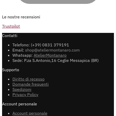
Le nostre recensioni
Trustpilot
Contatti
Telefono: (+39) 0831 379191
Email:
shop@ateliermontanaro.com
Whatsapp:
AtelierMontanaro
Sede: P.za S.Antonio,16 Ceglie Messapica (BR)
Supporto
Diritto di recesso
Domande frequenti
Spedizioni
Privacy Policy
Account personale
Account personale