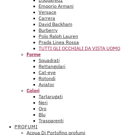
DSquared2
Emporio Armani
Versace
Carrera
David Backham
Burberry
Polo Ralph Lauren
Prada Linea Rossa
TUTTI GLI OCCHIALI DA VISTA UOMO
Forme
Squadrati
Rettangolari
Cat-eye
Rotondi
Aviator
Colori
Tartarugati
Neri
Oro
Blu
Trasparenti
PROFUMI
Acqua Di Portofino profumi