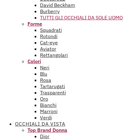
David Beckham
Burberry
TUTTI GLI OCCHIALI DA SOLE UOMO
Forme
Squadrati
Rotondi
Cat-eye
Aviator
Rettangolari
Colori
Neri
Blu
Rosa
Tartarugati
Trasparenti
Oro
Bianchi
Marroni
Verdi
OCCHIALI DA VISTA
Top Brand Donna
Dior