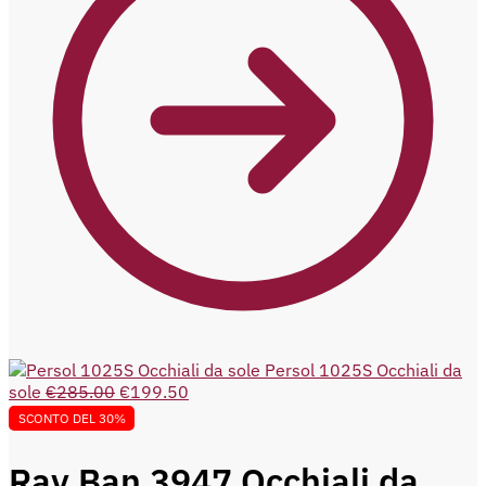
Persol 1025S Occhiali da
sole
€
285.00
€
199.50
SCONTO DEL 30%
Ray Ban 3947 Occhiali da