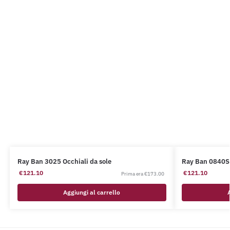
Ray Ban 3025 Occhiali da sole
Ray Ban 0840S 
€
121.10
€
121.10
€
173.00
Aggiungi al carrello