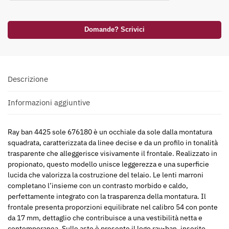
Domande? Scrivici
Descrizione
Informazioni aggiuntive
Ray ban 4425 sole 676180 è un occhiale da sole dalla montatura
squadrata, caratterizzata da linee decise e da un profilo in tonalità
trasparente che alleggerisce visivamente il frontale. Realizzato in
propionato, questo modello unisce leggerezza e una superficie
lucida che valorizza la costruzione del telaio. Le lenti marroni
completano l’insieme con un contrasto morbido e caldo,
perfettamente integrato con la trasparenza della montatura. Il
frontale presenta proporzioni equilibrate nel calibro 54 con ponte
da 17 mm, dettaglio che contribuisce a una vestibilità netta e
contemporanea. Sulle aste è presente il logo ray-ban, inserito