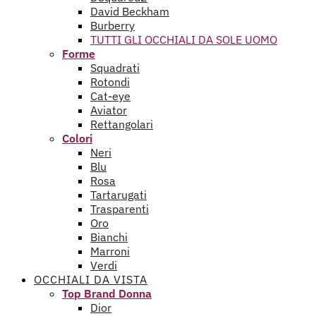
David Beckham
Burberry
TUTTI GLI OCCHIALI DA SOLE UOMO
Forme
Squadrati
Rotondi
Cat-eye
Aviator
Rettangolari
Colori
Neri
Blu
Rosa
Tartarugati
Trasparenti
Oro
Bianchi
Marroni
Verdi
OCCHIALI DA VISTA
Top Brand Donna
Dior