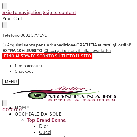
Skip to navigation
Skip to content
Your Cart
Telefono
0831 379 191
✨ Acquisti senza pensieri:
spedizione GRATUITA su tutti gli ordini!
EXTRA 10% SUBITO!
Clicca qui e iscriviti alla newsletter
FINO AL 70% DI SCONTO SU TUTTO IL SITO
Il mio account
Checkout
MENU
HOME
€
0.00
0
OCCHIALI DA SOLE
Top Brand Donna
Dior
Gucci