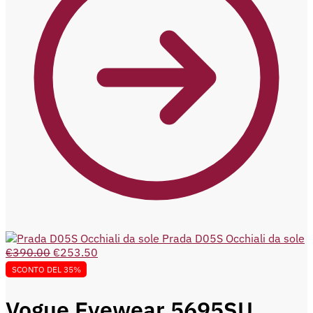
Prada D05S Occhiali da sole
€
390.00
€
253.50
SCONTO DEL 35%
Vogue Eyewear 5695SU