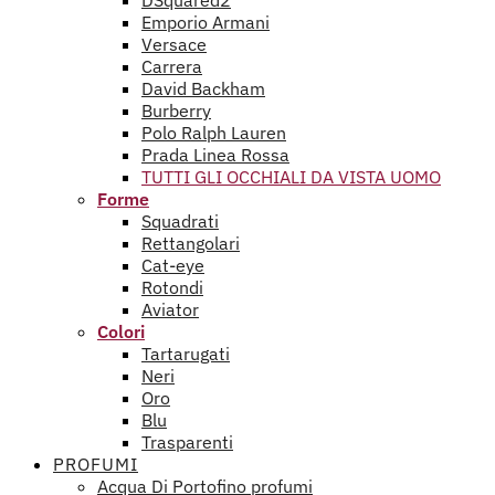
DSquared2
Emporio Armani
Versace
Carrera
David Backham
Burberry
Polo Ralph Lauren
Prada Linea Rossa
TUTTI GLI OCCHIALI DA VISTA UOMO
Forme
Squadrati
Rettangolari
Cat-eye
Rotondi
Aviator
Colori
Tartarugati
Neri
Oro
Blu
Trasparenti
PROFUMI
Acqua Di Portofino profumi