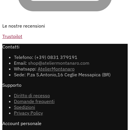
Le nostre recensioni
Trustpilot
Contatti
Telefono: (+39) 0831 379191
Email:
shop@ateliermontanaro.com
Whatsapp:
AtelierMontanaro
Sede: P.za S.Antonio,16 Ceglie Messapica (BR)
Supporto
Diritto di recesso
Domande frequenti
Spedizioni
Privacy Policy
Account personale