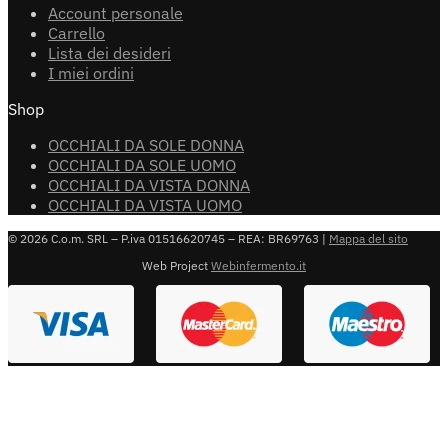
Account personale
Carrello
Lista dei desideri
I miei ordini
Shop
OCCHIALI DA SOLE DONNA
OCCHIALI DA SOLE UOMO
OCCHIALI DA VISTA DONNA
OCCHIALI DA VISTA UOMO
© 2026 C.o.m. SRL – P.iva 01516620745 – REA: BR69763 |
Mappa del sito
Web Project
Webinfermento.it