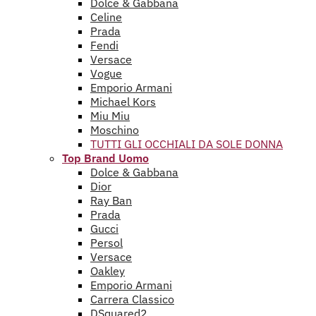
Dolce & Gabbana
Celine
Prada
Fendi
Versace
Vogue
Emporio Armani
Michael Kors
Miu Miu
Moschino
TUTTI GLI OCCHIALI DA SOLE DONNA
Top Brand Uomo
Dolce & Gabbana
Dior
Ray Ban
Prada
Gucci
Persol
Versace
Oakley
Emporio Armani
Carrera Classico
DSquared2