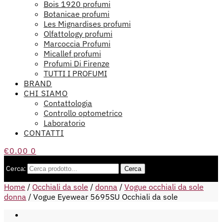
Bois 1920 profumi
Botanicae profumi
Les Mignardises profumi
Olfattology profumi
Marcoccia Profumi
Micallef profumi
Profumi Di Firenze
TUTTI I PROFUMI
BRAND
CHI SIAMO
Contattologia
Controllo optometrico
Laboratorio
CONTATTI
€
0.00
0
Cerca:
Cerca
Home
/
Occhiali da sole
/
donna
/
Vogue occhiali da sole
donna
/
Vogue Eyewear 5695SU Occhiali da sole