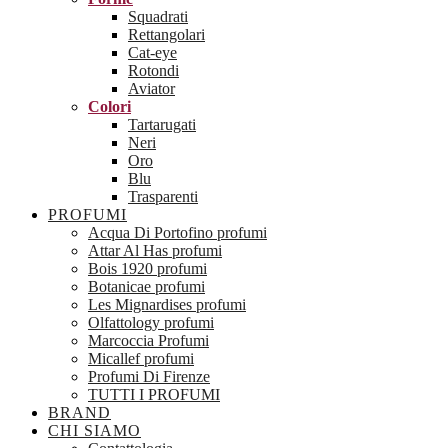
Squadrati
Rettangolari
Cat-eye
Rotondi
Aviator
Colori
Tartarugati
Neri
Oro
Blu
Trasparenti
PROFUMI
Acqua Di Portofino profumi
Attar Al Has profumi
Bois 1920 profumi
Botanicae profumi
Les Mignardises profumi
Olfattology profumi
Marcoccia Profumi
Micallef profumi
Profumi Di Firenze
TUTTI I PROFUMI
BRAND
CHI SIAMO