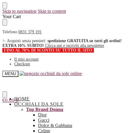
Skip to navigation
Skip to content
Your Cart
Telefono
0831 379 191
✨ Acquisti senza pensieri:
spedizione GRATUITA su tutti gli ordini!
EXTRA 10% SUBITO!
Clicca qui e iscriviti alla newsletter
FINO AL 70% DI SCONTO SU TUTTO IL SITO
Il mio account
Checkout
MENU
HOME
€
0.00
0
OCCHIALI DA SOLE
Top Brand Donna
Dior
Gucci
Dolce & Gabbana
Celine