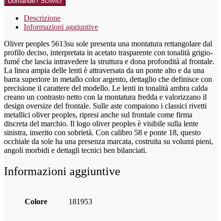
Domande? Scrivici
Descrizione
Informazioni aggiuntive
Oliver peoples 5613su sole presenta una montatura rettangolare dal
profilo deciso, interpretata in acetato trasparente con tonalità grigio-
fumé che lascia intravedere la struttura e dona profondità al frontale.
La linea ampia delle lenti è attraversata da un ponte alto e da una
barra superiore in metallo color argento, dettaglio che definisce con
precisione il carattere del modello. Le lenti in tonalità ambra calda
creano un contrasto netto con la montatura fredda e valorizzano il
design oversize del frontale. Sulle aste compaiono i classici rivetti
metallici oliver peoples, ripresi anche sul frontale come firma
discreta del marchio. Il logo oliver peoples è visibile sulla lente
sinistra, inserito con sobrietà. Con calibro 58 e ponte 18, questo
occhiale da sole ha una presenza marcata, costruita su volumi pieni,
angoli morbidi e dettagli tecnici ben bilanciati.
Informazioni aggiuntive
Colore
181953