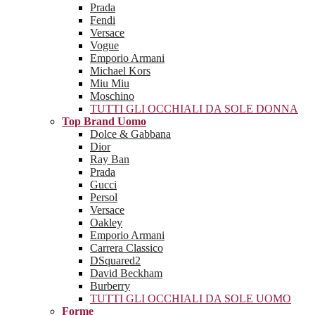
Prada
Fendi
Versace
Vogue
Emporio Armani
Michael Kors
Miu Miu
Moschino
TUTTI GLI OCCHIALI DA SOLE DONNA
Top Brand Uomo
Dolce & Gabbana
Dior
Ray Ban
Prada
Gucci
Persol
Versace
Oakley
Emporio Armani
Carrera Classico
DSquared2
David Beckham
Burberry
TUTTI GLI OCCHIALI DA SOLE UOMO
Forme