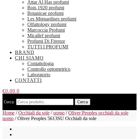
Attar Al Has profumi
Bois 1920 profumi
Botanicae profumi
Les Mignardises profumi
Olfattology profumi
Marcoccia Profumi
Micallef profumi
Profumi Di Firenze
TUTTI I PROFUMI
BRAND
CHI SIAMO
Contattologia
Controllo optometrico
Laboratorio
CONTATTI
€
0.00
0
Cerca:
Cerca
Home
/
Occhiali da sole
/
uomo
/
Oliver Peoples occhiali da sole
uomo
/
Oliver Peoples 5613SU Occhiali da sole