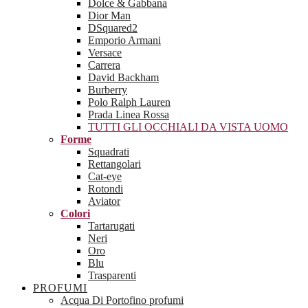
Dolce & Gabbana
Dior Man
DSquared2
Emporio Armani
Versace
Carrera
David Backham
Burberry
Polo Ralph Lauren
Prada Linea Rossa
TUTTI GLI OCCHIALI DA VISTA UOMO
Forme
Squadrati
Rettangolari
Cat-eye
Rotondi
Aviator
Colori
Tartarugati
Neri
Oro
Blu
Trasparenti
PROFUMI
Acqua Di Portofino profumi