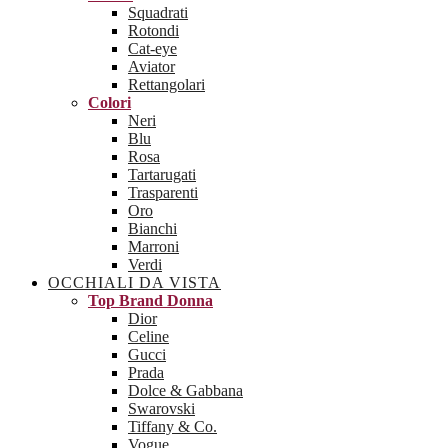
Squadrati
Rotondi
Cat-eye
Aviator
Rettangolari
Colori
Neri
Blu
Rosa
Tartarugati
Trasparenti
Oro
Bianchi
Marroni
Verdi
OCCHIALI DA VISTA
Top Brand Donna
Dior
Celine
Gucci
Prada
Dolce & Gabbana
Swarovski
Tiffany & Co.
Vogue