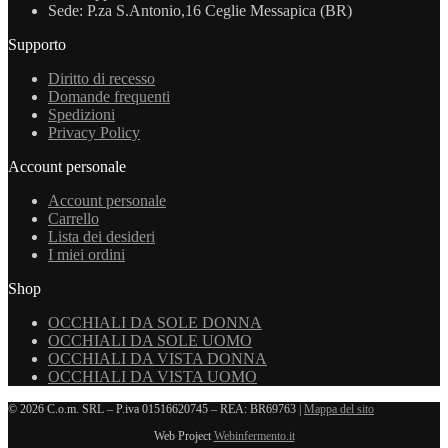
Sede: P.za S.Antonio,16 Ceglie Messapica (BR)
Supporto
Diritto di recesso
Domande frequenti
Spedizioni
Privacy Policy
Account personale
Account personale
Carrello
Lista dei desideri
I miei ordini
Shop
OCCHIALI DA SOLE DONNA
OCCHIALI DA SOLE UOMO
OCCHIALI DA VISTA DONNA
OCCHIALI DA VISTA UOMO
© 2026 C.o.m. SRL – P.iva 01516620745 – REA: BR69763 |
Mappa del sito
Web Project
Webinfermento.it