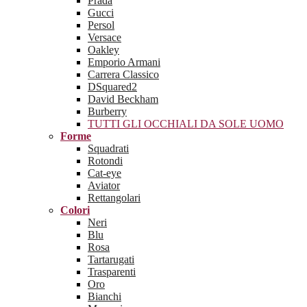
Prada
Gucci
Persol
Versace
Oakley
Emporio Armani
Carrera Classico
DSquared2
David Beckham
Burberry
TUTTI GLI OCCHIALI DA SOLE UOMO
Forme
Squadrati
Rotondi
Cat-eye
Aviator
Rettangolari
Colori
Neri
Blu
Rosa
Tartarugati
Trasparenti
Oro
Bianchi