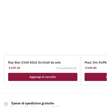
Ray-Ban 2140 SOLE Occhiali da sole
Maui Jim KUPA
€
149.10
€
140.00
€
213.00
Aggiungi al carrello
Spese di spedizioni gratuite