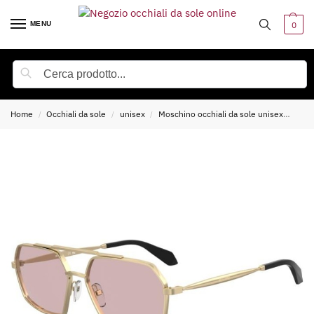
MENU
0
Cerca
Home
Occhiali da sole
unisex
Moschino occhiali da sole unisex
Mosc
/
/
/