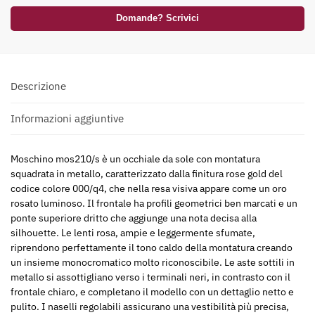
Domande? Scrivici
Descrizione
Informazioni aggiuntive
Moschino mos210/s è un occhiale da sole con montatura
squadrata in metallo, caratterizzato dalla finitura rose gold del
codice colore 000/q4, che nella resa visiva appare come un oro
rosato luminoso. Il frontale ha profili geometrici ben marcati e un
ponte superiore dritto che aggiunge una nota decisa alla
silhouette. Le lenti rosa, ampie e leggermente sfumate,
riprendono perfettamente il tono caldo della montatura creando
un insieme monocromatico molto riconoscibile. Le aste sottili in
metallo si assottigliano verso i terminali neri, in contrasto con il
frontale chiaro, e completano il modello con un dettaglio netto e
pulito. I naselli regolabili assicurano una vestibilità più precisa,