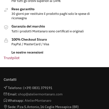
Per tutti gli ordini superiori ai 149€
Reso garantito
30 giorni per restituire il prodotto paghi solo le spese di
riconsegna
Garanzia del marchio
Tutti i prodotti Montanaro sono certificati e originali
100% Checkout Sicuro
PayPal / MasterCard / Visa
Le nostre recensioni
Trustpilot
Contatti
Telefono: (+39) 0831 379191
Email:
shop@ateliermontanaro.com
Whatsapp:
AtelierMontanaro
Sede: P.za S.Antonio,16 Ceglie Messapica (BR)