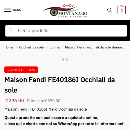
MENU
0
Cerca
Home
Occhiali da sole
donna
Maison Fendi occhiali da sole donna
M
/
/
/
SCONTO DEL 20%
Maison Fendi FE40186I Occhiali da
sole
€
296.00
€
370.00
Maison Fendi FE40186I Nero Occhiali da sole
Questo prodotto non può essere acquistato online,
clicca qui e chatta con noi su WhatsApp per tutte le informazioni!