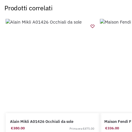
Prodotti correlati
Alain Mikli A01426 Occhiali da sole
Maison Fendi 
€
380.00
€
336.00
€
475.00