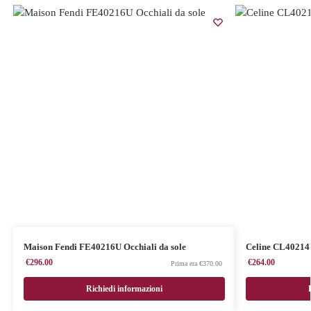
Maison Fendi FE40216U Occhiali da sole
Celine CL40214
€
296.00
€
264.00
€
370.00
Richiedi informazioni