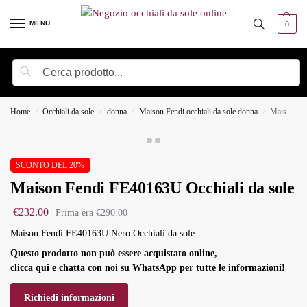
MENU
0
Cerca
Home
Occhiali da sole
donna
Maison Fendi occhiali da sole donna
Maison Fendi FE40163U Occhiali da sole
/
/
/
/
SCONTO DEL 20%
Maison Fendi FE40163U Occhiali da sole
€
232.00
€
290.00
Maison Fendi FE40163U Nero Occhiali da sole
Questo prodotto non può essere acquistato online,
clicca qui e chatta con noi su WhatsApp per tutte le informazioni!
Richiedi informazioni