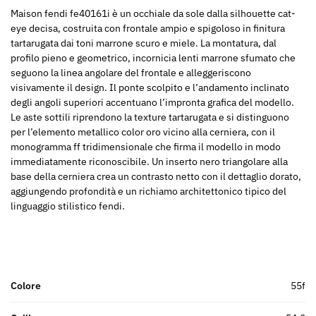
Maison fendi fe40161i è un occhiale da sole dalla silhouette cat-
eye decisa, costruita con frontale ampio e spigoloso in finitura
tartarugata dai toni marrone scuro e miele. La montatura, dal
profilo pieno e geometrico, incornicia lenti marrone sfumato che
seguono la linea angolare del frontale e alleggeriscono
visivamente il design. Il ponte scolpito e l’andamento inclinato
degli angoli superiori accentuano l’impronta grafica del modello.
Le aste sottili riprendono la texture tartarugata e si distinguono
per l’elemento metallico color oro vicino alla cerniera, con il
monogramma ff tridimensionale che firma il modello in modo
immediatamente riconoscibile. Un inserto nero triangolare alla
base della cerniera crea un contrasto netto con il dettaglio dorato,
aggiungendo profondità e un richiamo architettonico tipico del
linguaggio stilistico fendi.
Colore
55f