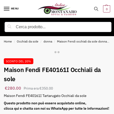
MENU
0
Cerca
Home
Occhiali da sole
donna
Maison Fendi occhiali da sole donna
M
/
/
/
SCONTO DEL 20%
Maison Fendi FE40161I Occhiali da
sole
€
280.00
€
350.00
Maison Fendi FE40161I Tartarugato Occhiali da sole
Questo prodotto non può essere acquistato online,
clicca qui e chatta con noi su WhatsApp per tutte le informazioni!