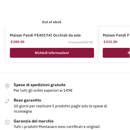
Out of stock
Maison Fendi FE40174I Occhiali da sole
Maison Fendi 
€
280.00
€
232.00
€
350.00
Richiedi informazioni
Spese di spedizioni gratuite
Per tutti gli ordini superiori ai 149€
Reso garantito
30 giorni per restituire il prodotto paghi solo le spese di
riconsegna
Garanzia del marchio
Tutti i prodotti Montanaro sono certificati e originali