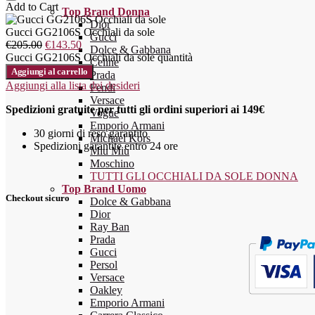
Add to Cart
Top Brand Donna
Dior
Gucci GG2106S Occhiali da sole
Gucci
€
205.00
€
143.50
Dolce & Gabbana
Gucci GG2106S Occhiali da sole quantità
Celine
Aggiungi al carrello
Prada
Aggiungi alla lista dei desideri
Fendi
Versace
Spedizioni gratuite per tutti gli ordini superiori ai 149€
Vogue
Emporio Armani
30 giorni di reso garantito
Michael Kors
Spedizioni garantite entro 24 ore
Miu Miu
Moschino
TUTTI GLI OCCHIALI DA SOLE DONNA
Top Brand Uomo
Checkout sicuro
Dolce & Gabbana
Dior
Ray Ban
Prada
Gucci
Persol
Versace
Oakley
Emporio Armani