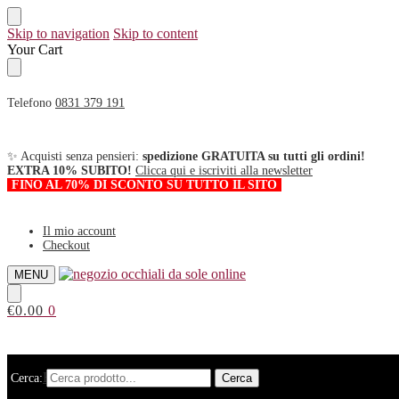
Skip to navigation
Skip to content
Your Cart
Telefono
0831 379 191
✨ Acquisti senza pensieri:
spedizione GRATUITA su tutti gli ordini!
EXTRA 10% SUBITO!
Clicca qui e iscriviti alla newsletter
FINO AL 70% DI SCONTO SU TUTTO IL SITO
Il mio account
Checkout
MENU
€
0.00
0
HOME
Cerca:
Cerca