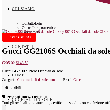
CHI SIAMO
Contattologia
Controllo optometrico
Oakley 9013 Occhiali da sole
€
130.
Laboratorio
SCONTO DEL 30%
CONTATTI
Gucci GG2106S Occhiali da sol
€
205.00
€
143.50
Gucci GG2106S Nero Occhiali da sole
HOME
Categoria:
Gucci occhiali da sole uomo
Brand:
Gucci
1 disponibili
🛡️ Prodotti 100% Originali
OCCHIALI DA SOLE
Tutti gli occhiali sono autentici, certificati e spediti con confezione uff