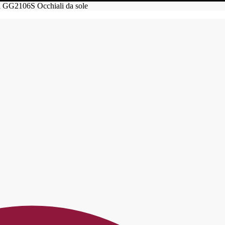
 GG2106S Occhiali da sole