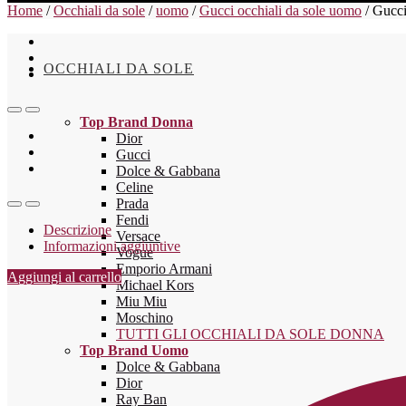
Home
/
Occhiali da sole
/
uomo
/
Gucci occhiali da sole uomo
/
Gucci
OCCHIALI DA SOLE
Top Brand Donna
Dior
Gucci
Dolce & Gabbana
Celine
Prada
Fendi
Descrizione
Versace
Informazioni aggiuntive
Vogue
Emporio Armani
Aggiungi al carrello
Michael Kors
Miu Miu
Moschino
TUTTI GLI OCCHIALI DA SOLE DONNA
Top Brand Uomo
Dolce & Gabbana
Dior
Ray Ban