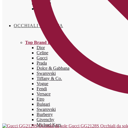
Marroni
Verdi
OCCHIALI DA VISTA
Top Brand Donna
Dior
Celine
Gucci
Prada
Dolce & Gabbana
Swarovski
Tiffany & Co.
Vogue
Fendi
Versace
Etro
Bulgari
Swarovski
Burberry
Givenchy
Michael Kors
Gucci GG2128S Occhiali da sol