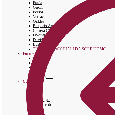
Prada
Gucci
Persol
Versace
Oakley
Emporio Armani
Carrera Classico
DSquared2
David Beckham
Burberry
TUTTI GLI OCCHIALI DA SOLE UOMO
Forme
Squadrati
Rotondi
Cat-eye
Aviator
Rettangolari
Colori
Neri
Blu
Rosa
Tartarugati
Trasparenti
Oro
Bianchi