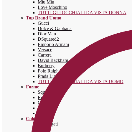
Miu Miu
Love Moschino
TUTTI GLI OCCHIALI DA VISTA DONNA
Top Brand Uomo
Gucci
Dolce & Gabbana
Dior Man
DSquared2
Emporio Armani
Versace
Carrera
David Backham
Burberry
Polo Ralph Lauren
Prada Linea Rossa
TUTTI GLI OCCHIALI DA VISTA UOMO
Forme
Squadrati
Rettangolari
Cat-eye
Rotondi
Aviator
Colori
Tartarugati
Neri