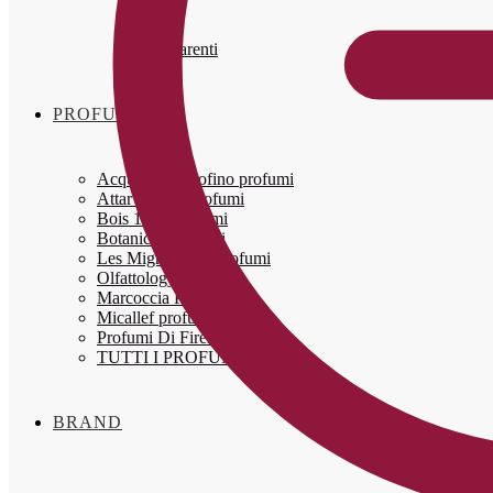
Oro
Blu
Trasparenti
PROFUMI
Acqua Di Portofino profumi
Attar Al Has profumi
Bois 1920 profumi
Botanicae profumi
Les Mignardises profumi
Olfattology profumi
Marcoccia Profumi
Micallef profumi
Profumi Di Firenze
TUTTI I PROFUMI
BRAND