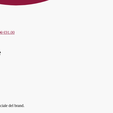
00
€
91.00
e
iciale del brand.