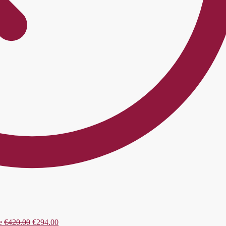
e
€
420.00
€
294.00