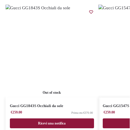
Out of stock
Gucci GG1843S Occhiali da sole
Gucci GG1547S 
€
259.00
€
259.00
€
370.00
Ricevi una notifica