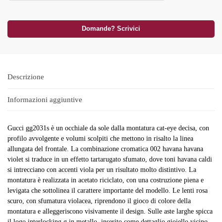
Domande? Scrivici
Descrizione
Informazioni aggiuntive
Gucci gg2031s è un occhiale da sole dalla montatura cat-eye decisa, con
profilo avvolgente e volumi scolpiti che mettono in risalto la linea
allungata del frontale. La combinazione cromatica 002 havana havana
violet si traduce in un effetto tartarugato sfumato, dove toni havana caldi
si intrecciano con accenti viola per un risultato molto distintivo. La
montatura è realizzata in acetato riciclato, con una costruzione piena e
levigata che sottolinea il carattere importante del modello. Le lenti rosa
scuro, con sfumatura violacea, riprendono il gioco di colore della
montatura e alleggeriscono visivamente il design. Sulle aste larghe spicca
il logo interlocking g in metallo, inserito come dettaglio gioiello vicino