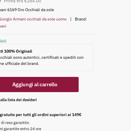
0
€
284.00
mani 6169 Oro Occhiali da sole
Giorgio Armani occhiali da sole uomo
Brand:
mani
ibili
dotti 100% Originali
 occhiali sono autentici, certificati e spediti con
e ufficiale del brand.
Aggiungi al carrello
 alla lista dei desideri
 gratuite per tutti gli ordini superiori ai 149€
i di reso garantito
oni garantite entro 24 ore