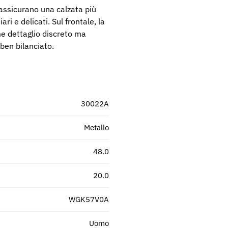
i assicurano una calzata più
ri e delicati. Sul frontale, la
me dettaglio discreto ma
ben bilanciato.
30022A
metallo
48.0
20.0
WGK57V0A
uomo