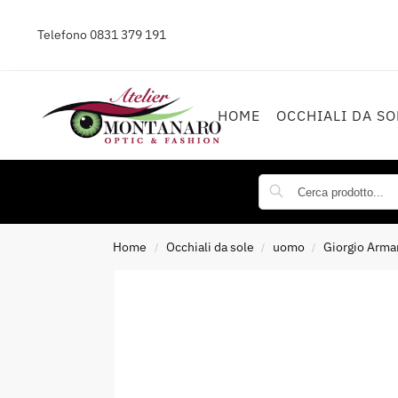
Telefono
0831 379 191
HOME
OCCHIALI DA SO
Home
Occhiali da sole
uomo
Giorgio Arma
/
/
/