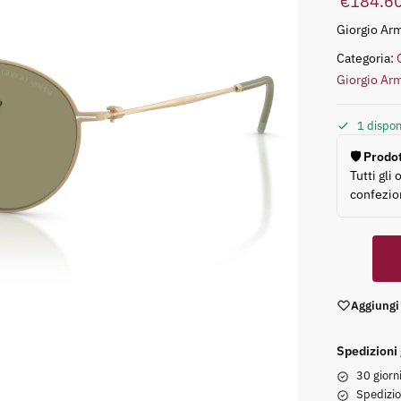
€
184.6
Giorgio Ar
Categoria:
Giorgio Ar
1 dispon
🛡️ Pro
Tutti gli
confezion
Aggiungi
Spedizioni
30 giorn
Spedizi