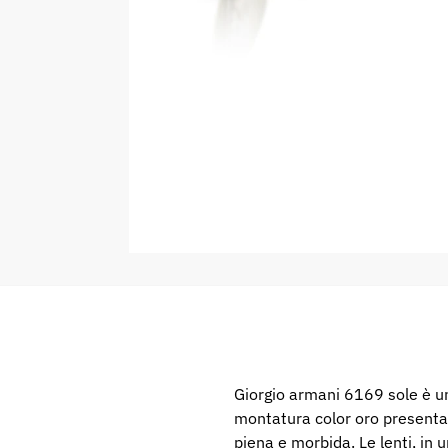
Giorgio armani 6169 sole è un occhiale da sole dalla forma aviator con profilo sottile e costruzione leggera in metallo. La
montatura color oro presenta u
piena e morbida. Le lenti, in 