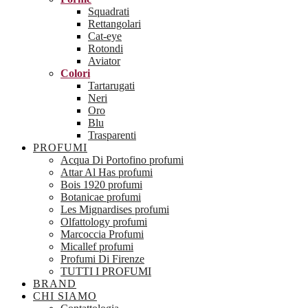
Squadrati
Rettangolari
Cat-eye
Rotondi
Aviator
Colori
Tartarugati
Neri
Oro
Blu
Trasparenti
PROFUMI
Acqua Di Portofino profumi
Attar Al Has profumi
Bois 1920 profumi
Botanicae profumi
Les Mignardises profumi
Olfattology profumi
Marcoccia Profumi
Micallef profumi
Profumi Di Firenze
TUTTI I PROFUMI
BRAND
CHI SIAMO