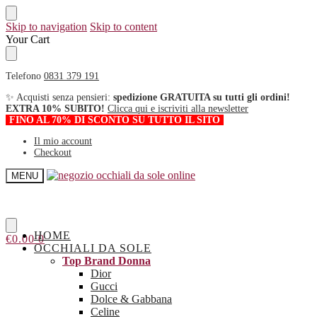
Skip to navigation
Skip to content
Your Cart
Telefono
0831 379 191
✨ Acquisti senza pensieri:
spedizione GRATUITA su tutti gli ordini!
EXTRA 10% SUBITO!
Clicca qui e iscriviti alla newsletter
FINO AL 70% DI SCONTO SU TUTTO IL SITO
Il mio account
Checkout
MENU
HOME
€
0.00
0
OCCHIALI DA SOLE
Top Brand Donna
Dior
Gucci
Dolce & Gabbana
Celine