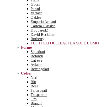
Prada
Gucci
Persol
Versace
Oakley
Emporio Armani
Carrera Classico
DSquared2
David Beckham
Burberry
TUTTI GLI OCCHIALI DA SOLE UOMO
Forme
Squadrati
Rotondi
Cat-eye
Aviator
Rettangolari
Colori
Neri
Blu
Rosa
Tartarugati
Trasparenti
Oro
Bianchi