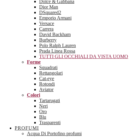
Dolce & Gabbana
Dior Man
DSquared2
Emporio Armani
Versace
Carrera
David Backham
Burberry
Polo Ralph Lauren
Prada Linea Rossa
TUTTI GLI OCCHIALI DA VISTA UOMO
Forme
Squadrati
Rettangolari
Cat-eye
Rotondi
Aviator
Colori
Tartarugati
Neri
Oro
Blu
Trasparenti
PROFUMI
Acqua Di Portofino profumi