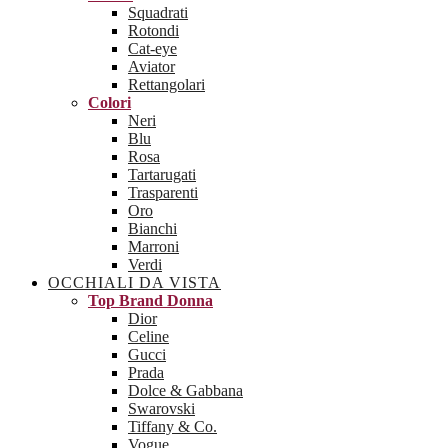
Squadrati
Rotondi
Cat-eye
Aviator
Rettangolari
Colori
Neri
Blu
Rosa
Tartarugati
Trasparenti
Oro
Bianchi
Marroni
Verdi
OCCHIALI DA VISTA
Top Brand Donna
Dior
Celine
Gucci
Prada
Dolce & Gabbana
Swarovski
Tiffany & Co.
Vogue