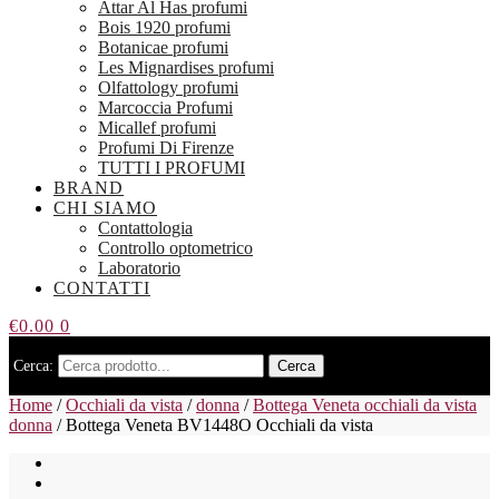
Attar Al Has profumi
Bois 1920 profumi
Botanicae profumi
Les Mignardises profumi
Olfattology profumi
Marcoccia Profumi
Micallef profumi
Profumi Di Firenze
TUTTI I PROFUMI
BRAND
CHI SIAMO
Contattologia
Controllo optometrico
Laboratorio
CONTATTI
€
0.00
0
Cerca:
Cerca
Home
/
Occhiali da vista
/
donna
/
Bottega Veneta occhiali da vista
donna
/
Bottega Veneta BV1448O Occhiali da vista