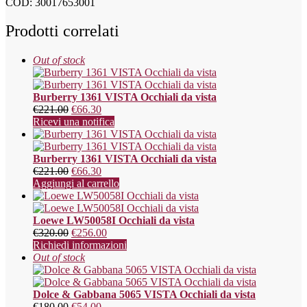
COD:
30017653001
Prodotti correlati
Out of stock
Burberry 1361 VISTA Occhiali da vista
€
221.00
€
66.30
Ricevi una notifica
Burberry 1361 VISTA Occhiali da vista
€
221.00
€
66.30
Aggiungi al carrello
Loewe LW50058I Occhiali da vista
€
320.00
€
256.00
Richiedi informazioni
Out of stock
Dolce & Gabbana 5065 VISTA Occhiali da vista
€
180.00
€
54.00