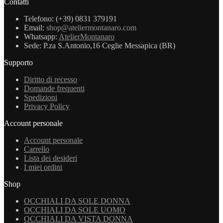
Contatti
Telefono: (+39) 0831 379191
Email:
shop@ateliermontanaro.com
Whatsapp:
AtelierMontanaro
Sede: P.za S.Antonio,16 Ceglie Messapica (BR)
Supporto
Diritto di recesso
Domande frequenti
Spedizioni
Privacy Policy
Account personale
Account personale
Carrello
Lista dei desideri
I miei ordini
Shop
OCCHIALI DA SOLE DONNA
OCCHIALI DA SOLE UOMO
OCCHIALI DA VISTA DONNA