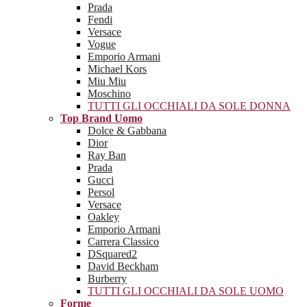
Prada
Fendi
Versace
Vogue
Emporio Armani
Michael Kors
Miu Miu
Moschino
TUTTI GLI OCCHIALI DA SOLE DONNA
Top Brand Uomo
Dolce & Gabbana
Dior
Ray Ban
Prada
Gucci
Persol
Versace
Oakley
Emporio Armani
Carrera Classico
DSquared2
David Beckham
Burberry
TUTTI GLI OCCHIALI DA SOLE UOMO
Forme