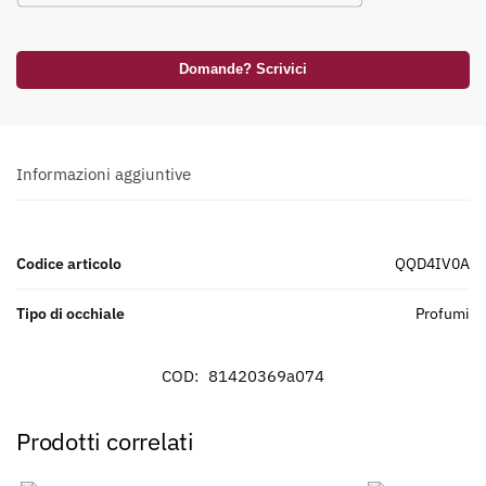
Domande? Scrivici
Informazioni aggiuntive
Codice articolo
QQD4IV0A
Tipo di occhiale
profumi
COD:
81420369a074
Prodotti correlati