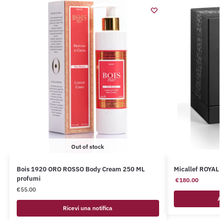
Out of stock
Bois 1920 ORO ROSSO Body Cream 250 ML
Micallef ROY
profumi
€
180.00
€
55.00
Ricevi una notifica