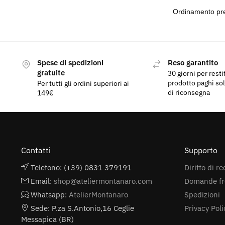
Spese di spedizioni
Reso garantito
gratuite
30 giorni per restituire il
prodotto paghi so
Per tutti gli ordini superiori ai
di riconsegna
149€
Contatti
Supporto
Telefono: (+39) 0831 379191
Diritto di r
Email:
shop@ateliermontanaro.com
Domande f
Whatsapp:
AtelierMontanaro
Spedizioni
Sede: P.za S.Antonio,16 Ceglie
Privacy Poli
Messapica (BR)