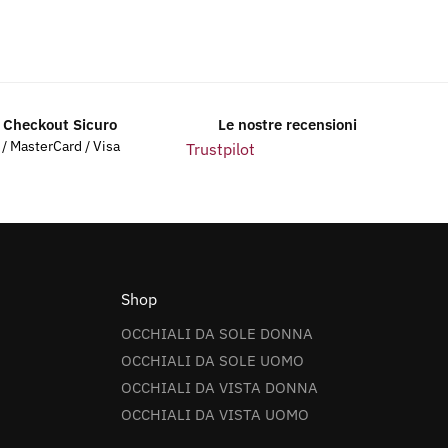
 Checkout Sicuro
Le nostre recensioni
l / MasterCard / Visa
Trustpilot
Shop
OCCHIALI DA SOLE DONNA
OCCHIALI DA SOLE UOMO
OCCHIALI DA VISTA DONNA
OCCHIALI DA VISTA UOMO