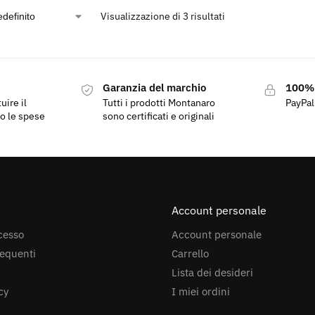
Visualizzazione di 3 risultati
Garanzia del marchio
100%
Tutti i prodotti Montanaro
PayPa
lo le spese
sono certificati e originali
Account personale
ecesso
Account personale
requenti
Carrello
Lista dei desideri
cy
I miei ordini