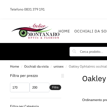
Telefono
0831 379 191
HOME
OCCHIALI DA SO
Home
Occhiali da vista
unisex
Oakley Ophtalmic occhiali
/
/
/
Filtra per prezzo
Oakle
Filtra
Filtra per Categoria