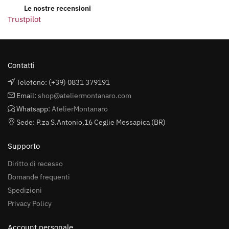
Le nostre recensioni
Trustpilot
Contatti
Telefono: (+39) 0831 379191
Email:
shop@ateliermontanaro.com
Whatsapp:
AtelierMontanaro
Sede: P.za S.Antonio,16 Ceglie Messapica (BR)
Supporto
Diritto di recesso
Domande frequenti
Spedizioni
Privacy Policy
Account personale