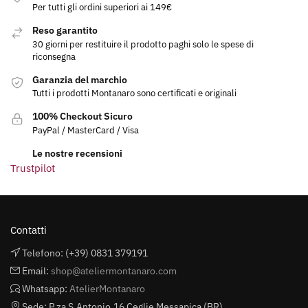
Per tutti gli ordini superiori ai 149€
Reso garantito
30 giorni per restituire il prodotto paghi solo le spese di
riconsegna
Garanzia del marchio
Tutti i prodotti Montanaro sono certificati e originali
100% Checkout Sicuro
PayPal / MasterCard / Visa
Le nostre recensioni
Trustpilot
Contatti
Telefono: (+39) 0831 379191
Email:
shop@ateliermontanaro.com
Whatsapp:
AtelierMontanaro
Sede: P.za S.Antonio,16 Ceglie Messapica (BR)