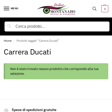
MENU
0
Cerca
Home
Prodotti taggati “Carrera Ducati”
/
Carrera Ducati
Non è stato trovato nessun prodotto che corrisponde alla tua
selezione.
Spese di spedizioni gratuite